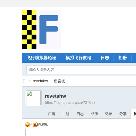
飞行模拟器论坛
模拟飞行教程
日志
相册
›
revetahw
›
留言板
Fl
revetahw
ig
https://flightgear.org.cn/?37063
ht
广播
主题
日志
相册
记录
分享
G
涂鸦板
ea
r