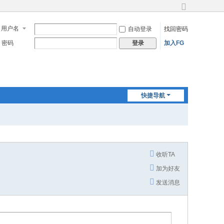
切
换
用户名
自动登录
找回密码
到
宽
密码
加入FG
登录
版
快捷导航
收听TA
加为好友
发送消息