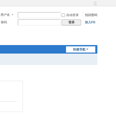
切
换
用户名
自动登录
找回密码
到
宽
密码
加入FG
登录
版
快捷导航