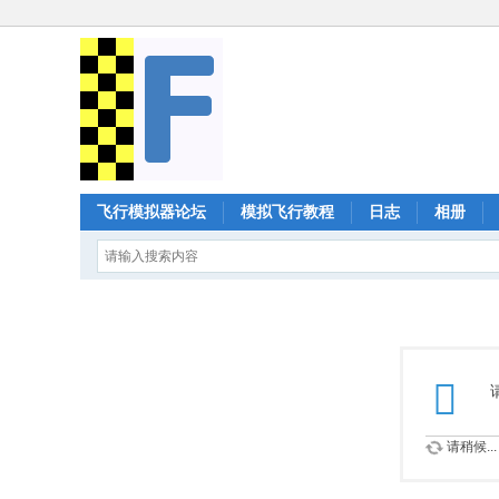
飞行模拟器论坛
模拟飞行教程
日志
相册
请稍候...