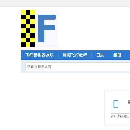
飞行模拟器论坛
模拟飞行教程
日志
相册
请稍候...