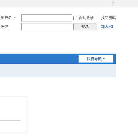
切
换
用户名
自动登录
找回密码
到
宽
密码
加入FG
登录
版
快捷导航