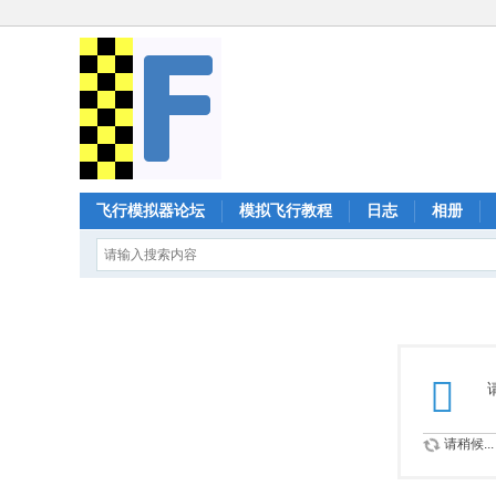
飞行模拟器论坛
模拟飞行教程
日志
相册
请稍候...