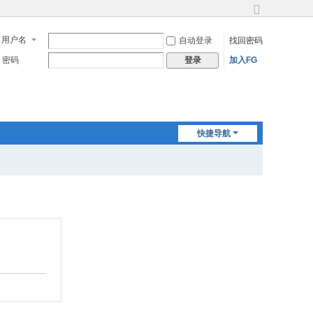
切
换
用户名
自动登录
找回密码
到
宽
密码
加入FG
登录
版
快捷导航