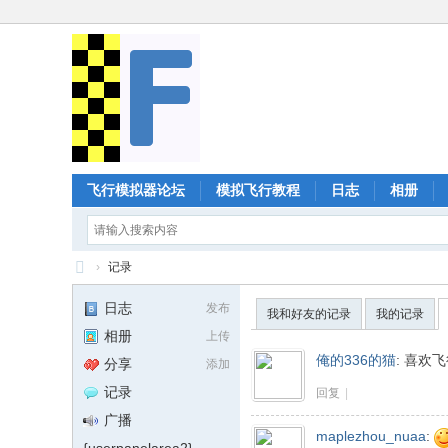
飞行模拟器论坛
模拟飞行教程
日志
相册
›
记录
Fl
日志
发布
我和好友的记录
我的记录
ig
相册
上传
ht
俺的336的猫
:
喜欢飞行
分享
添加
G
记录
回复
|
ea
广播
maplezhou_nuaa
:
r