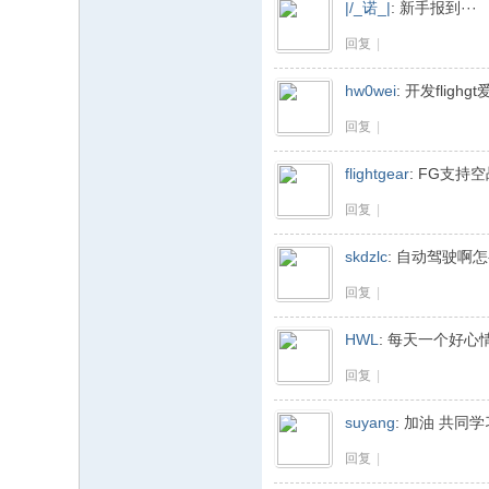
|/_诺_|
:
新手报到···
回复
|
hw0wei
:
开发flig
回复
|
flightgear
:
FG支持
回复
|
skdzlc
:
自动驾驶啊
回复
|
HWL
:
每天一个好心
回复
|
suyang
:
加油 共同学
回复
|