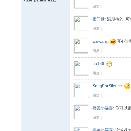
{userpanelarea2}
飞
回复
|
行
指间缘
:
满期待的 可
模
回复
|
拟
器
amwanjj
:
开心过
回复
|
ha166
:
回复
|
SongForSilence
:
回复
|
嘉善小福喜
:
你可以更
回复
|
嘉善小福喜
:
这游戏怎