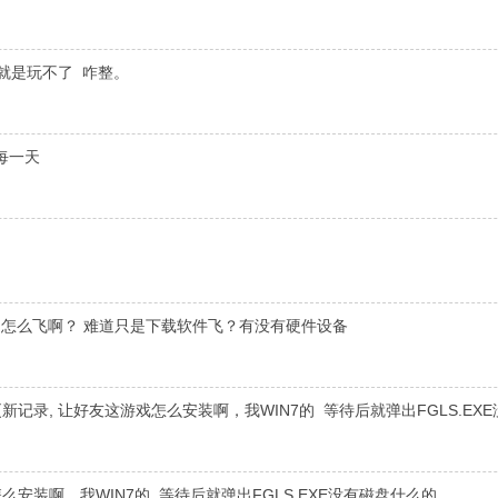
就是玩不了 咋整。
每一天
怎么飞啊？ 难道只是下载软件飞？有没有硬件设备
新记录, 让好友这游戏怎么安装啊，我WIN7的 等待后就弹出FGLS.EX
么安装啊，我WIN7的 等待后就弹出FGLS.EXE没有磁盘什么的