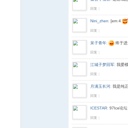
回复
|
Nini_zhen
:
[em:4
回复
|
呆子青年
:
终于进
回复
|
江城子梦回军
:
我爱
回复
|
月满玉长河
:
我是纯
回复
|
ICESTAR
:
97Ice论
回复
|