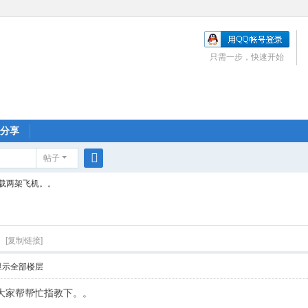
只需一步，快速开始
分享
帖子
搜
加载两架飞机。。
索
。
[复制链接]
显示全部楼层
大家帮帮忙指教下。。