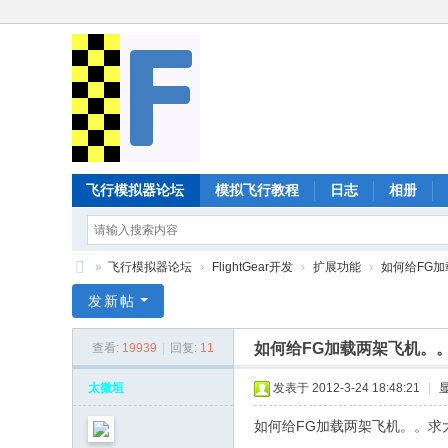
飞行模拟器论坛
模拟飞行教程
日志
相册
»
飞行模拟器论坛
›
FlightGear开发
›
扩展功能
›
如何给FG
Fl
发新帖
ig
如何给FG加载两架飞机。
查看:
19939
|
回复:
11
ht
G
太微垣
发表于 2012-3-24 18:48:21
|
ea
如何给FG加载两架飞机。。求
r