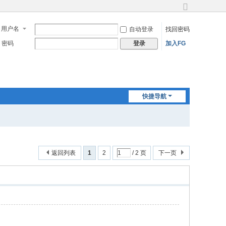
切
换
用户名
自动登录
找回密码
到
宽
密码
加入FG
登录
版
快捷导航
返回列表
1
2
/ 2 页
下一页