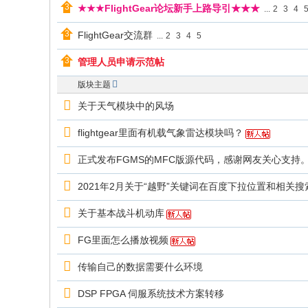
★★★FlightGear论坛新手上路导引★★★
...
2
3
4
飞
行
FlightGear交流群
...
2
3
4
5
模
管理人员申请示范帖
拟
版块主题
器
关于天气模块中的风场
flightgear里面有机载气象雷达模块吗？
正式发布FGMS的MFC版源代码，感谢网友关心支持
2021年2月关于“越野”关键词在百度下拉位置和相关
关于基本战斗机动库
FG里面怎么播放视频
传输自己的数据需要什么环境
DSP FPGA 伺服系统技术方案转移