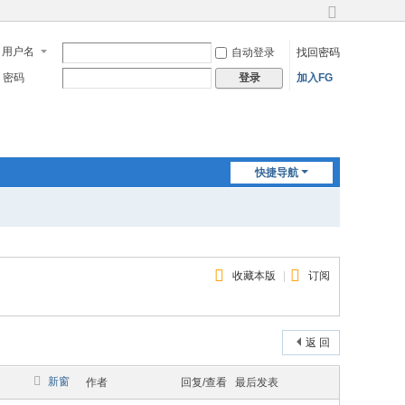
切
换
用户名
自动登录
找回密码
到
宽
密码
加入FG
登录
版
快捷导航
收藏本版
|
订阅
返 回
新窗
作者
回复/查看
最后发表