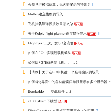
火箭飞行模拟仿真，无火箭尾焰的特效？
Matlab建立模型的导入
飞机挂载导弹投放效果怎么做
关于Kelpie flight planner保存错误显示
Flightgear二次开发QQ交流群
如何在FG中实现舰载机编队
如何给FG加载两架飞机。。
...
2
【请教】关于在FG中构建一个航母编队的场景
如何将fg界面中的各功能窗口单独显示在多个显示器上
Bombable——空战插件
...
2
c130 jsbsim下模型
FlightGearMap 在安卓和苹果平台上的应用