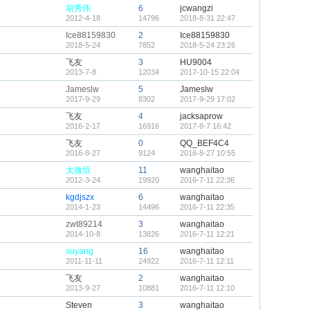
胡秀伟
6
jcwangzi
2012-4-18
14796
2018-8-31 22:47
Ice88159830
2
Ice88159830
2018-5-24
7852
2018-5-24 23:26
飞友
3
HU9004
2013-7-8
12034
2017-10-15 22:04
Jameslw
5
Jameslw
2017-9-29
8302
2017-9-29 17:02
飞友
4
jacksaprow
2016-2-17
16916
2017-8-7 16:42
飞友
0
QQ_BEF4C4
2016-8-27
9124
2016-8-27 10:55
太微垣
11
wanghaitao
2012-3-24
19920
2016-7-11 22:36
kgdjszx
6
wanghaitao
2014-1-23
14496
2016-7-11 22:35
zwt89214
3
wanghaitao
2014-10-8
13826
2016-7-11 12:21
suyang
16
wanghaitao
2011-11-11
24922
2016-7-11 12:11
飞友
2
wanghaitao
2013-9-27
10881
2016-7-11 12:10
Steven
3
wanghaitao