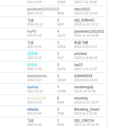
2012-8-29
11906
2016-7-11 12:00
goodman11011011
3
zlycc2012
2015-12-27
9004
2016-1-25 15:42
飞友
0
QQ_E9BA4C
2015-11-12
9657
2015-11-12 14:17
myFG
4
goodman11011011
2014-5-19
11123
2015-11-10 14:08
飞友
3
机器飞镖
2015-8-24
10252
2015-9-29 21:07
胡秀伟
2
yinziwei
2012-5-13
9117
2015-5-18 00:18
胡秀伟
5
lzp22
2012-4-30
11076
2015-1-16 11:32
daweixierwa
3
826940559
2014-3-17
10533
2014-8-13 13:49
saviour
7
renshengsiji
2011-10-23
13788
2014-1-6 17:18
donald3102
6
shuoling
2013-6-15
8409
2013-12-27 15:57
chiuras
2
Breaking_Dawn
2013-5-23
7399
2013-11-4 21:36
飞友
2
QQ_15B72A
2013-9-26
8443
2013-10-28 16:44