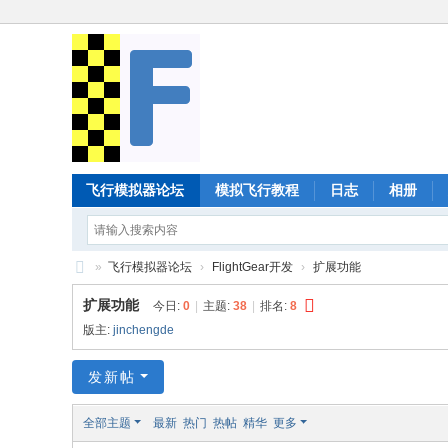
飞行模拟器论坛
模拟飞行教程
日志
相册
»
飞行模拟器论坛
›
FlightGear开发
›
扩展功能
Fl
扩展功能
今日:
0
|
主题:
38
|
排名:
8
ig
版主:
jinchengde
ht
发新帖
G
ea
全部主题
最新
热门
热帖
精华
更多
r