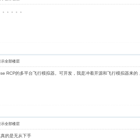
字。。。。。。
显示全部楼层
基于Eclipse RCP的多平台飞行模拟器。可开发，我是冲着开源和飞行模
显示全部楼层
然真的是无从下手