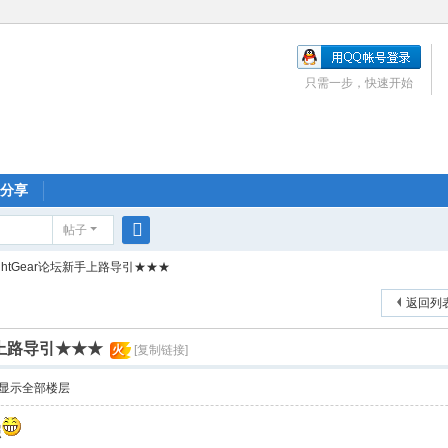
只需一步，快速开始
分享
帖子
搜
ightGear论坛新手上路导引★★★
索
返回列
新手上路导引★★★
火
[复制链接]
显示全部楼层
照