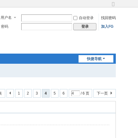
切
换
用户名
自动登录
找回密码
到
宽
密码
加入FG
登录
版
快捷导航
表
1
2
3
4
5
6
/ 6 页
下一页