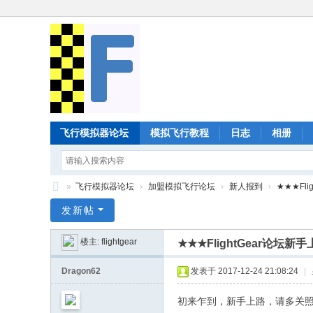
飞行模拟器论坛
模拟飞行教程
日志
相册
»
飞行模拟器论坛
›
加盟模拟飞行论坛
›
新人报到
›
★★★Fl
Fl
发新帖
ig
楼主:
flightgear
★★★FlightGear论坛
ht
G
Dragon62
发表于 2017-12-24 21:08:24
|
ea
初来乍到，新手上路，请多关
r