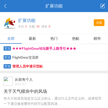
扩展功能
扩展功能
收藏
今日:
0
主题:
38
排名:
8
全部
最新
热门
热帖
精华
★★★FlightGear论坛新手上路导引★★★
置顶
FlightGear交流群
置顶
管理人员申请示范帖
置顶
从前有个人
2013-5-7
关于天气模块中的风场
有大大知道风场是怎么定义的么，通过什么文件定义的，或者指导
一下通过修改哪些代码可以配置风场 ...